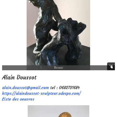
Bronze
Alain Doussot
alain.doussot@gmail.com
tel : 0682731684
https://alaindoussot-sculpteur.odexpo.com/
Liste des oeuvres